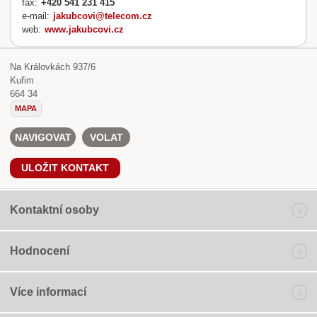
fax:
+420 541 231 415
e-mail:
jakubcovi@telecom.cz
web:
www.jakubcovi.cz
Na Královkách 937/6
Kuřim
664 34
MAPA
NAVIGOVAT
VOLAT
ULOŽIT KONTAKT
Kontaktní osoby
Hodnocení
Více informací