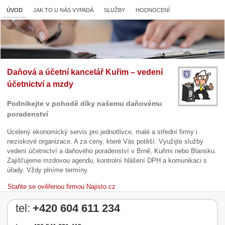
ÚVOD
JAK TO U NÁS VYPADÁ
SLUŽBY
HODNOCENÍ
Daňová a účetní kancelář Kuřim – vedení
účetnictví a mzdy
Podnikejte v pohodě díky našemu daňovému
poradenství
Ucelený ekonomický servis pro jednotlivce, malé a střední firmy i
neziskové organizace. A za ceny, které Vás potěší. Využijte služby
vedení účetnictví a daňového poradenství v Brně, Kuřimi nebo Blansku.
Zajišťujeme mzdovou agendu, kontrolní hlášení DPH a komunikaci s
úřady. Vždy plníme termíny.
Staňte se ověřenou firmou Najisto.cz
tel:
+420 604 611 234